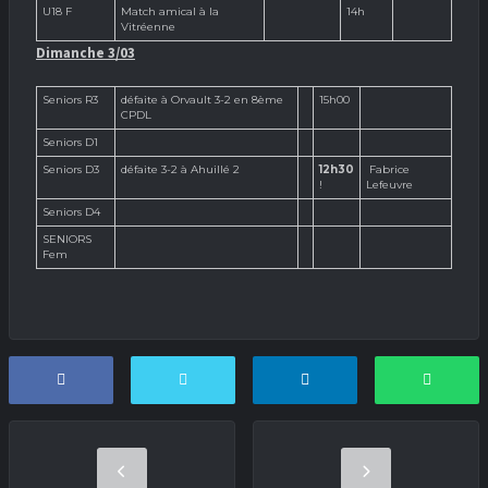
U18 F
Match amical à la
14h
Vitréenne
Dimanche 3/03
Seniors R3
défaite à Orvault 3-2 en 8ème
15h00
CPDL
Seniors D1
Seniors D3
défaite 3-2 à Ahuillé 2
12h30
Fabrice
!
Lefeuvre
Seniors D4
SENIORS
Fem