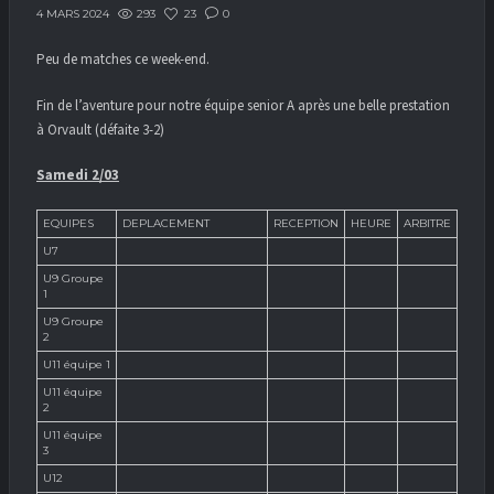
293
23
0
4 MARS 2024
Peu de matches ce week-end.
Fin de l’aventure pour notre équipe senior A après une belle prestation
à Orvault (défaite 3-2)
Samedi 2/03
EQUIPES
DEPLACEMENT
RECEPTION
HEURE
ARBITRE
U7
U9 Groupe
1
U9 Groupe
2
U11 équipe 1
U11 équipe
2
U11 équipe
3
U12