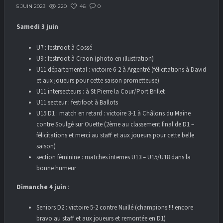
220
46
0
5 JUIN 2023
Samedi 3 juin
U7 : festifoot à Cossé
U9 : festifoot à Craon (photo en illustration)
U11 départemental : victoire 6-2 à Argentré (félicitations à David
et aux joueurs pour cette saison prometteuse)
U11 intersecteurs : à St Pierre la Cour/Port Brillet
U11 secteur : festifoot à Ballots
U15 D1 : match en retard : victoire 3-1 à Châlons du Maine
contre Soulgé sur Ouette (2ème au classement final de D1 –
félicitations et merci au staff et aux joueurs pour cette belle
saison)
section féminine : matches internes U13 – U15/U18 dans la
bonne humeur
Dimanche 4 juin
:
Seniors D2 : victoire 5-2 contre Nuillé (champions !!! encore
bravo au staff et aux joueurs et remontée en D1)