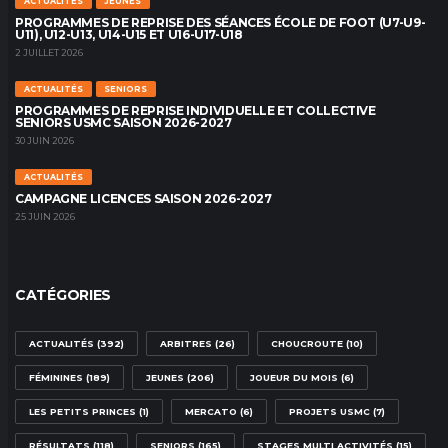
ACTUALITÉS
JEUNES
PROGRAMMES DE REPRISE DES SÉANCES ÉCOLE DE FOOT (U7-U9-
U11), U12-U13, U14-U15 ET U16-U17-U18
2 JUILLET 2026
ACTUALITÉS
SENIORS
PROGRAMMES DE REPRISE INDIVIDUELLE ET COLLECTIVE
SENIORS USMC SAISON 2026-2027
30 JUIN 2026
ACTUALITÉS
CAMPAGNE LICENCES SAISON 2026-2027
25 JUIN 2026
CATÉGORIES
ACTUALITÉS
(392)
ARBITRES
(26)
CHOUCROUTE
(10)
FÉMININES
(189)
JEUNES
(206)
JOUEUR DU MOIS
(6)
LES PETITS PRINCES
(1)
MERCATO
(6)
PROJETS USMC
(7)
RÉSULTATS
(118)
SENIORS
(165)
STAGES MULTI ACTIVITÉS
(15)