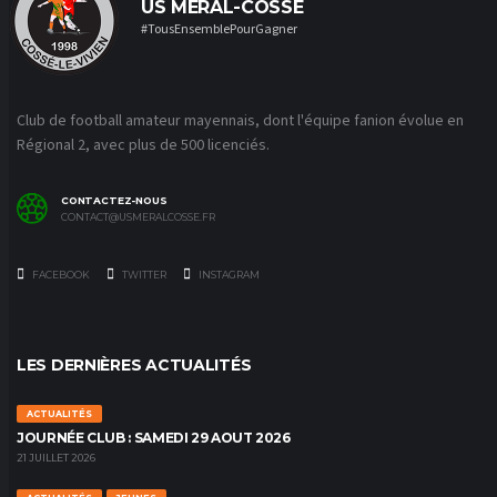
US MÉRAL-COSSÉ
#TousEnsemblePourGagner
Club de football amateur mayennais, dont l'équipe fanion évolue en
Régional 2, avec plus de 500 licenciés.
CONTACTEZ-NOUS
CONTACT@USMERALCOSSE.FR
FACEBOOK
TWITTER
INSTAGRAM
LES DERNIÈRES ACTUALITÉS
ACTUALITÉS
JOURNÉE CLUB : SAMEDI 29 AOUT 2026
21 JUILLET 2026